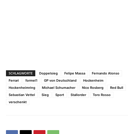
SCHLAGWORTE
Doppelsieg
Felipe Massa
Fernando Alonso
Ferrari
formel1
GP von Deutschland
Hockenheim
Hockenheimring
Michael Schumacher
Nico Rosberg
Red Bull
Sebastian Vettel
Sieg
Sport
Stallorder
Toro Rosso
verschenkt