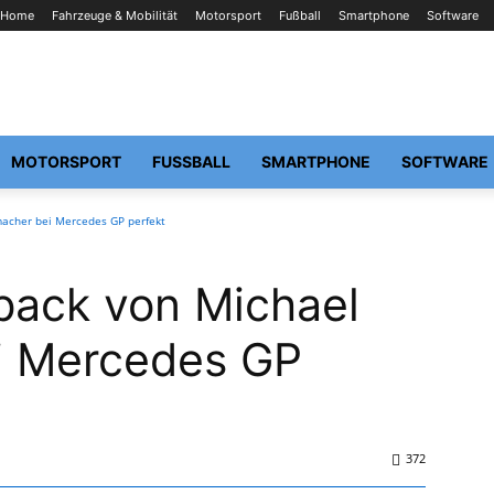
Home
Fahrzeuge & Mobilität
Motorsport
Fußball
Smartphone
Software
MOTORSPORT
FUSSBALL
SMARTPHONE
SOFTWARE
acher bei Mercedes GP perfekt
back von Michael
i Mercedes GP
372