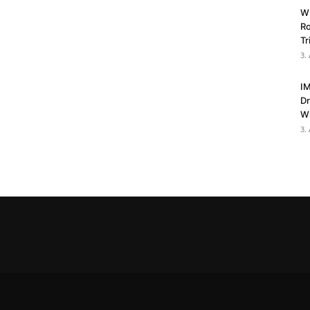
WR
Ro
T
3.
IM
Dr
W
3.