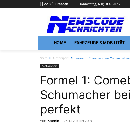
C
Donnerstag, August 6, 2026
22.3
Dresden
HOME
FAHRZEUGE & MOBILITÄT
Formel 1: Comeback von Michael Schum
Start
Motorsport
Motorsport
Formel 1: Come
Schumacher be
perfekt
Von
-
23. Dezember 2009
Kathrin