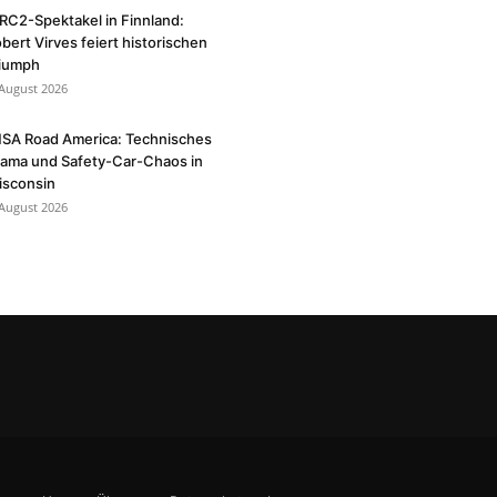
C2-Spektakel in Finnland:
bert Virves feiert historischen
riumph
 August 2026
SA Road America: Technisches
ama und Safety-Car-Chaos in
isconsin
 August 2026