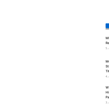
MI
Re
5.
M
St
Ti
4.
WR
Hi
Pa
3.