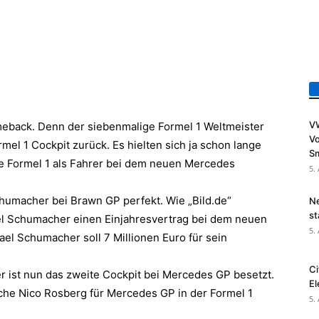
VW
meback. Denn der siebenmalige Formel 1 Weltmeister
Vo
el 1 Cockpit zurück. Es hielten sich ja schon lange
S
e Formel 1 als Fahrer bei dem neuen Mercedes
5.
umacher bei Brawn GP perfekt. Wie „Bild.de“
N
st
el Schumacher einen Einjahresvertrag bei dem neuen
5.
l Schumacher soll 7 Millionen Euro für sein
Ci
ist nun das zweite Cockpit bei Mercedes GP besetzt.
El
he Nico Rosberg für Mercedes GP in der Formel 1
5.