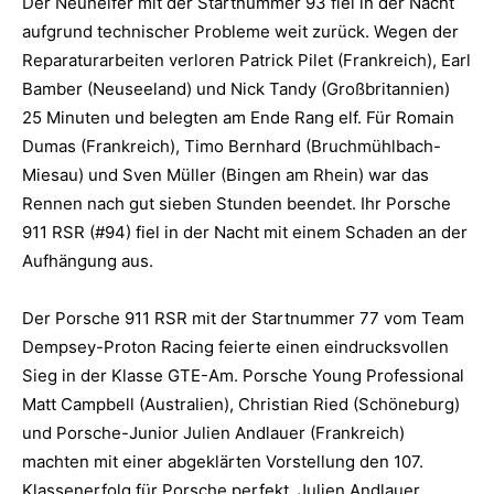
Der Neunelfer mit der Startnummer 93 fiel in der Nacht
aufgrund technischer Probleme weit zurück. Wegen der
Reparaturarbeiten verloren Patrick Pilet (Frankreich), Earl
Bamber (Neuseeland) und Nick Tandy (Großbritannien)
25 Minuten und belegten am Ende Rang elf. Für Romain
Dumas (Frankreich), Timo Bernhard (Bruchmühlbach-
Miesau) und Sven Müller (Bingen am Rhein) war das
Rennen nach gut sieben Stunden beendet. Ihr Porsche
911 RSR (#94) fiel in der Nacht mit einem Schaden an der
Aufhängung aus.
Der Porsche 911 RSR mit der Startnummer 77 vom Team
Dempsey-Proton Racing feierte einen eindrucksvollen
Sieg in der Klasse GTE-Am. Porsche Young Professional
Matt Campbell (Australien), Christian Ried (Schöneburg)
und Porsche-Junior Julien Andlauer (Frankreich)
machten mit einer abgeklärten Vorstellung den 107.
Klassenerfolg für Porsche perfekt. Julien Andlauer