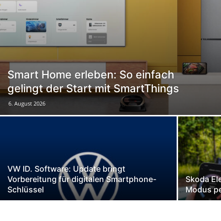
Smart Home erleben: So einfach
gelingt der Start mit SmartThings
6. August 2026
VW ID. Software: Update bringt
Vorbereitung für digitalen Smartphone-
Skoda El
Schlüssel
Modus p