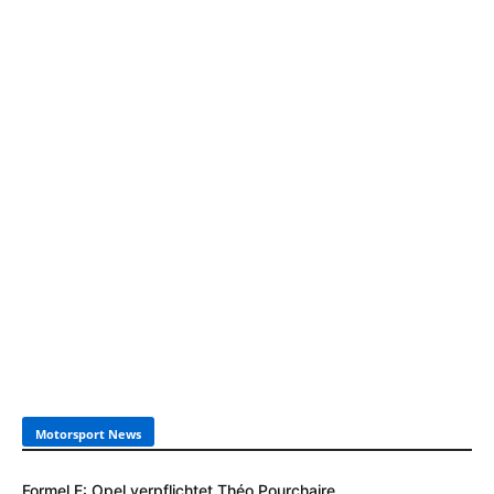
Motorsport News
Formel E: Opel verpflichtet Théo Pourchaire