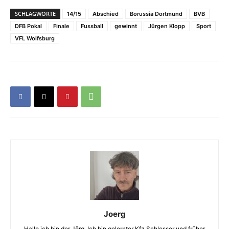
SCHLAGWORTE
14/15
Abschied
Borussia Dortmund
BVB
DFB Pokal
Finale
Fussball
gewinnt
Jürgen Klopp
Sport
VFL Wolfsburg
Joerg
Hallo ich bin der Jörg. Ich bin gelernter Kfz Schlosser und früher